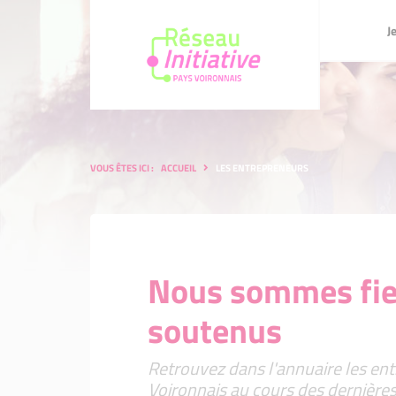
Je me lance
J
Je crée ou
Devenez e
Notre pro
Qui somm
Je crée ou je reprends une en
Devenez expert-bénévole !
Notre promesse aux entrepre
Qui sommes nous ?
Initiative
Je dévelo
S'engager 
VOUS ÊTES ICI :
ACCUEIL
LES ENTREPRENEURS
Je développe mon entreprise
S'engager en tant que parten
Financement : le prêt d'honne
Financemen
Les étapes
Les étapes clés de votre par
Accompagnement et parrain
Accompagn
Les promotions d'entrepreneu
Les promo
l'accompagnement post-fin
renforcer
Nous sommes fier
financem
Mon kit entrepreneur, l'appli
entreprise !
Mon kit en
soutenus
créer son 
Le Label Initiative Remarqua
Le Label I
Retrouvez dans l'annuaire les ent
Voironnais au cours des dernière