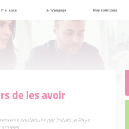
Je m'engage
Nos solutions
e me lance
Je m'engage
Nos solutions
 je reprends une entreprise
xpert-bénévole !
messe aux entrepreneur.euses
es nous ?
Un acteur de proximité
treprise
neur.euses Initiative
Un acteur de proximité
ppe mon entreprise
en tant que partenaire
Les mots clés de la plateforme
aire
ur Initiative
Les mots clés de la plateforme
t : le prêt d'honneur Initiative
 clés de votre parcours avec nous
Nos chiffres clés 2024
cours avec nous
age
Nos chiffres clés 2024
ement et parrainage
Gouvernance
rs, pour renforcer
Gouvernance
tions d'entrepreneurs, pour
ancement
 l'accompagnement post-
s de les avoir
ent
cation mobile pour créer son
trepreneur, l'application mobile pour
entreprise !
ble
nitiative Remarquable
reprises soutenues par Initiative Pays
s années