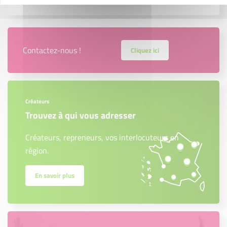
Contactez-nous !
Cliquez ici
Créateurs
Trouvez à qui vous adresser
Créateurs, repreneurs, vos interlocuteurs en
région.
En savoir plus