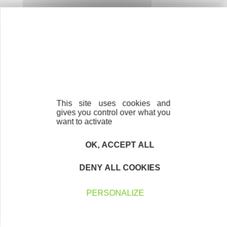
Nos solutions
Notre promesse aux entrepreneur.euses Initiative
Financement : le prêt d'honneur Initiative
This site uses cookies and
gives you control over what you
Accompagnement et parrainage
want to activate
Les promotions d'entrepreneurs, pour renforcer
OK, ACCEPT ALL
l'accompagnement post-financement
DENY ALL COOKIES
Mon kit entrepreneur, l'application mobile pour
créer son entreprise !
PERSONALIZE
Le Label Initiative Remarquable